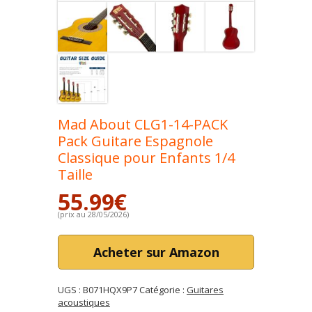
Mad About CLG1-14-PACK
Pack Guitare Espagnole
Classique pour Enfants 1/4
Taille
55.99
€
(prix au 28/05/2026)
Acheter sur Amazon
UGS :
B071HQX9P7
Catégorie :
Guitares
acoustiques