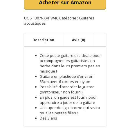
Acheter sur Amazon
UGS :
B07NXVPW4C
Catégorie :
Guitares
acoustiques
Description
Avis (0)
Cette petite guitare est idéale pour
accompagner les guitaristes en
herbe dans leurs premiers pas en
musique !
Guitare en plastique d’environ
53cm avec 6 cordes en nylon
Possibilité d’accorder la guitare
(syntoniseur non fourni)
En plus, un guide est fourni pour
apprendre à jouer de la guitare
Un super design Licorne qui ravira
tous les petites filles !
Dès 3 ans