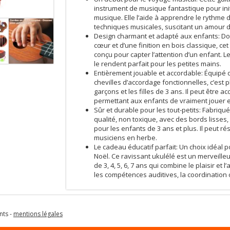
instrument de musique fantastique pour ini
musique. Elle l’aide à apprendre le rythme d
techniques musicales, suscitant un amour d
Design charmant et adapté aux enfants: Dot
cœur et d’une finition en bois classique, c
conçu pour capter l’attention d’un enfant. Le
le rendent parfait pour les petites mains.
Entièrement jouable et accordable: Équipé 
chevilles d’accordage fonctionnelles, c’est 
garçons et les filles de 3 ans. Il peut être 
permettant aux enfants de vraiment jouer e
Sûr et durable pour les tout-petits: Fabriqu
qualité, non toxique, avec des bords lisses, 
pour les enfants de 3 ans et plus. Il peut r
musiciens en herbe.
Le cadeau éducatif parfait: Un choix idéal 
Noël. Ce ravissant ukulélé est un merveilleu
de 3, 4, 5, 6, 7 ans qui combine le plaisir et
les compétences auditives, la coordination œi
nts -
mentions légales