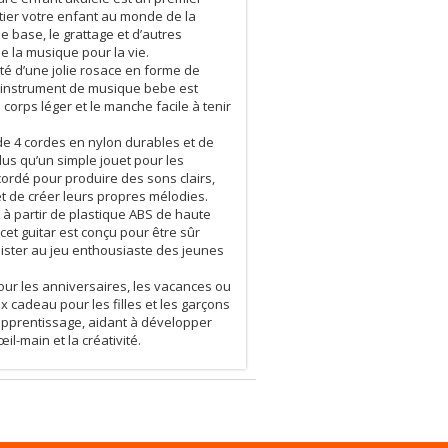
tier votre enfant au monde de la
e base, le grattage et d’autres
e la musique pour la vie.
é d’une jolie rosace en forme de
et instrument de musique bebe est
 corps léger et le manche facile à tenir
de 4 cordes en nylon durables et de
plus qu’un simple jouet pour les
accordé pour produire des sons clairs,
t de créer leurs propres mélodies.
é à partir de plastique ABS de haute
cet guitar est conçu pour être sûr
ésister au jeu enthousiaste des jeunes
pour les anniversaires, les vacances ou
x cadeau pour les filles et les garçons
 l’apprentissage, aidant à développer
l-main et la créativité.