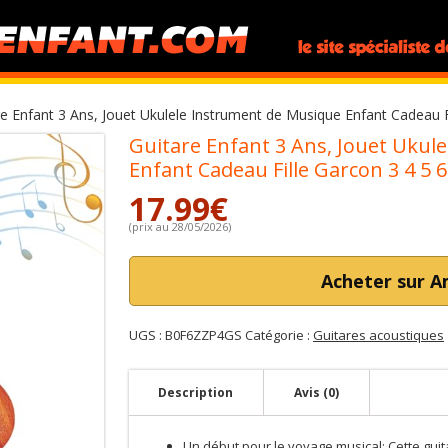
re Enfant 3 Ans, Jouet Ukulele Instrument de Musique Enfant Cadeau F
Guitare Enfant 3 Ans, Jouet Ukul
Enfant Cadeau Fille Garcon 3 4 5 
17.99
€
(prix au 28/05/2026)
Acheter sur 
UGS :
B0F6ZZP4GS
Catégorie :
Guitares acoustiques
Description
Avis (0)
Un début pour le voyage musical: Cette guit