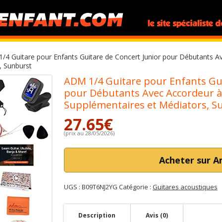
/4 Guitare pour Enfants Guitare de Concert Junior pour Débutants Ave
, Sunburst
ADM 1/4 Guitare pour Enfants Gui
pour Débutants Avec Accordeur à C
Supplémentaires et Médiators, S
27.65
€
(prix au 28/05/2026)
Acheter sur 
UGS :
B09T6NJ2YG
Catégorie :
Guitares acoustiques
Description
Avis (0)