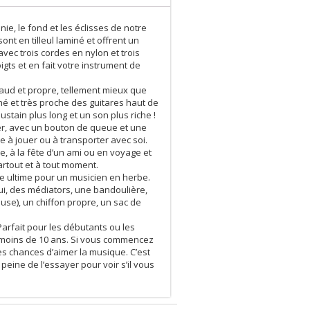
e, le fond et les éclisses de notre
nt en tilleul laminé et offrent un
vec trois cordes en nylon et trois
igts et en fait votre instrument de
ud et propre, tellement mieux que
é et très proche des guitares haut de
tain plus long et un son plus riche !
er, avec un bouton de queue et une
ile à jouer ou à transporter avec soi.
, à la fête d’un ami ou en voyage et
artout et à tout moment.
 ultime pour un musicien en herbe.
tui, des médiators, une bandoulière,
use), un chiffon propre, un sac de
rfait pour les débutants ou les
 moins de 10 ans. Si vous commencez
s chances d’aimer la musique. C’est
peine de l’essayer pour voir s’il vous