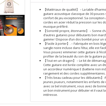
【Matériaux de qualité】 – La table d’harmoni
guitare acoustique classique de 30 pouces so
confort de jeu exceptionnel. Sa conception a
cordes en acier réduit la pression sur les do
musique préféré.
【Sonorité propre, étonnante】 – Sonne cha
d’autres guitares pour débutants bon march
gamme ! Dispose d’un dos bombé pour un sus
【Facile à porter】. – Fabriquée en bois lég
sangle noire incluse dans l’étui, elle est fac
Vous pouvez emmener cette guitare à l’école
profiter de la beauté du son de la guitare p
【Tout en un dragon】 – Le kit de démarrage
Cette guitare est livrée complète avec un é
un accordeur numérique E (batterie non incl
rangement et des cordes supplémentaires.
【Très beau cadeau pour les débutants】-Pa
jeunes joueurs, notamment les enfants de
avec ce bel instrument, vous avez de bonne
un bon instrument pour débuter et il vaut la 
intéresse.