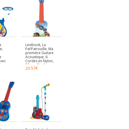
a
Lexibook, La
e,
Pat’Patrouille, Ma
première Guitare
e
Acoustique, 6
avec
Cordes en Nylon,
tes
53 cm, Guide
23.57
€
phone,
d’apprentissage
2 modes
Inclus,
e pour
Bleu/Orange,
ouge,
K200PA