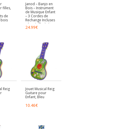
r
Janod – Banjo en
 filles,
Bois – Instrument
de Musique Enfant
ts de
– 3 Cordes de
 bois
Rechange Incluses
,
– Jouet d’Imitation
24.99
€
et d’Éveil Musical –
Banjo Guitare
mini
Enfant – Dès 3 Ans
de
– J07661
r les
de 2 à 3
u
ire
l Reig
Jouet Musical Reig
r
Guitare pour
Enfant, Bleu
10.46
€