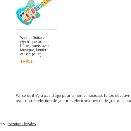
Winfun Guitare
électrique pour
bébé, Jouets avec
Musique, lumière
et Son, Jouet
Musical, Cadeaux
19.95
€
bébé 1 an, 47259
Parce qu’il n’y a pas d’âge pour aimer la musique, faites découvrir 
avec notre sélection de guitares électroniques et de guitares jou
nts -
mentions légales