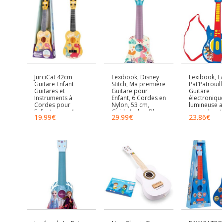
JurciCat 42cm
Lexibook, Disney
Lexibook, L
Guitare Enfant
Stitch, Ma première
Pat’Patrouill
Guitares et
Guitare pour
Guitare
Instruments à
Enfant, 6 Cordes en
électroniqu
Cordes pour
Nylon, 53 cm,
lumineuse 
Enfants avec 4
Guide Inclus, Bleu,
micro, lunet
19.99
€
29.99
€
23.86
€
Cordes Ajustables
K200D
avec micro
Ukulele Enfants
mélodies, 
pour Les Tout
de jeu, pris
Petits Les
MP3, bleu/r
débutants Les
K260PA
garçons et Les
Filles(Dinosaure)