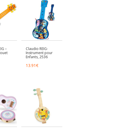
IG –
Claudio REIG-
Jouet
Instrument pour
Enfants, 2536
13.91
€