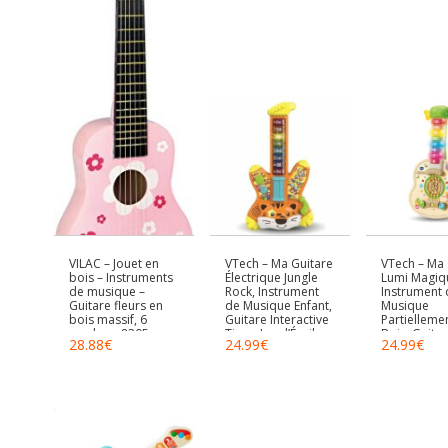
Débutants Garçons
Filles Cadeau
(Style-B)
VILAC – Jouet en
VTech – Ma Guitare
VTech – Ma 
bois – Instruments
Électrique Jungle
Lumi Magiq
de musique –
Rock, Instrument
Instrument 
Guitare fleurs en
de Musique Enfant,
Musique
bois massif, 6
Guitare Interactive
Partielleme
cordes – 8305
Tigre, Jeu d’Éveil
Bois, Guitar
28.88
€
24.99
€
24.99
€
Musical, Jouet
Acoustique 
Lumineux, Cadeau
Électrique, 
Enfant 2 Ans –
d’Éveil Musi
Contenu en
de Motricité
Français
Cadeau Bé
18 Mois – C
en Français