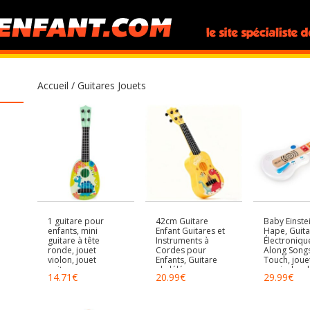
Accueil
/ Guitares Jouets
1 guitare pour
42cm Guitare
Baby Einstei
enfants, mini
Enfant Guitares et
Hape, Guita
guitare à tête
Instruments à
Électroniqu
ronde, jouet
Cordes pour
Along Song
violon, jouet
Enfants, Guitare
Touch, joue
guitare pour
ukulélé pour
musical en b
14.71
€
20.99
€
29.99
€
enfants, guitare à
Enfants avec 4
modes de j
cordes réglables,
Cordes Ajustables
instruments
jouet ukulélé
(Jaune)
musique po
enfants, à p