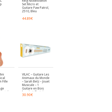
L
Reig Nickelodeon
yp
Set Micro et
Guitare Paw Patrol,
2510, Bleu
44.89
€
ini
VILAC – Guitare Les
ical
Animaux du Monde
 Fille
– Sarah Betz – Jouet
Musicale – 1
age
Guitare en Bois
écurisée
laqué et illustré
30.90
€
istes
avec 6 Cordes + 1
usical
médiator en
f
Plastique. – Jeux
d’Eveil – Dès 3 Ans
une
– 7109