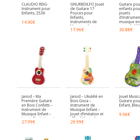
CLAUDIO REIG-
GNURBDILFO Jouet
Guitare pou
Instrument pour
de Guitare 17
enfants pour
Enfants, 2536
Pouces pour
jouets
Enfants,
d’instrumen
14.90
€
Instruments de
musique en
Musique de
avec ukulélé
17.96
€
30.88
€
Guitare Électrique
tambourin,
à 4 Cordes pour
maracas,
Enfants, Jouet
harmonica, 
D’Instrument
ensembles 
Électronique
groupe pou
Portable et Facile à
tout-petits 
Installer, A
ans, cadea
d’anniversa
Janod – Ma
Janod – Ukulélé en
Jouet Musica
Première Guitare
Bois Gioia –
Guitare pou
en Bois Confetti –
Instrument de
Enfant, Bleu
Instrument de
Musique Enfant –
Musique Enfant –
Jouet d’Imitation et
9.96
€
Jouet d’Imitation et
d’Éveil Musical –
27.99
€
29.99
€
d’Éveil Musical –
Peinture à l’eau –
Dès 3 Ans, J07628
Dès 3 Ans,J07652