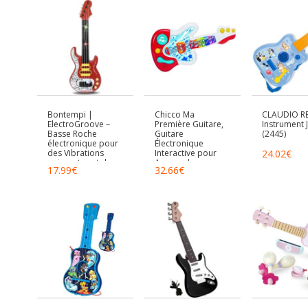
6 mois
Bontempi |
Chicco Ma
CLAUDIO RE
ElectroGroove –
Première Guitare,
Instrument 
Basse Roche
Guitare
(2445)
électronique pour
Électronique
des Vibrations
Interactive pour
24.02
€
puissantes et des
Apprendre
17.99
€
32.66
€
rythmes innovants
Instruments et
Notes de Musique,
Jouet Éducatif
Évolutif, 3 Modes
de Jeu, +90 Sons et
Mélodies, pour
Enfants 9 Mois à 4
Ans