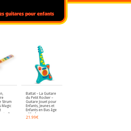
n,
Battat – La Guitare
re
du Petit Rocker –
e Strum
Guitare Jouet pour
s Magic
Enfants, Jeunes et
t
Enfants en Bas âge
ois, 2
– Modes
21.99
€
eu,
Acoustique,
 de
électrique et
ur
Chanson – 2 Ans et
artir de
+