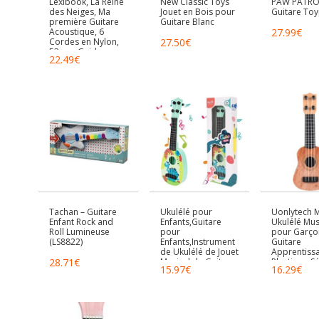
Lexibook, La Reine
New Classic Toys
PAW PATRO
des Neiges, Ma
Jouet en Bois pour
Guitare To
première Guitare
Guitare Blanc
Acoustique, 6
27.99
€
Cordes en Nylon,
27.50
€
53 cm, Guide
22.49
€
d’apprentissage
Inclus, K200FZ
Tachan – Guitare
Ukulélé pour
Uonlytech M
Enfant Rock and
Enfants,Guitare
Ukulélé Mus
Roll Lumineuse
pour
pour Garçon
(LS8822)
Enfants,Instrument
Guitare
de Ukulélé de Jouet
Apprentiss
28.71
€
Musical de Guitare
Plastique S
15.97
€
16.29
€
de 37 cm avec 4
Cordes Réal
Cordes
pour Éveil M
Réglables,Mini
et Jeu Créati
Guitare pour les
Instrument
Tout-petits
Compact Ja